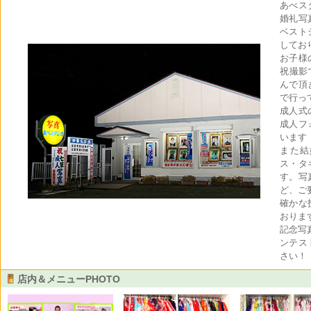
あべス
婚礼写
ベスト
してお
お子様
祝撮影
んで頂
で行っ
成人式
成人フ
います
また結
ス・タ
す。写
ど、ご
確かな
おりま
記念写
ンテス
さい！
店内＆メニューPHOTO