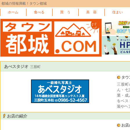
都城の情報満載！タウン都城
ホーム
食べる
買 う
美 容
住まい
あべスタジオ
三股町
タウ
三股町
ん・七
業・成
をベス
装やヘ
お店の紹介
お店