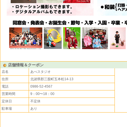
店舗情報＆クーポン
店名
あべスタジオ
住所
北諸県郡三股町五本松14-13
電話
0986-52-4567
営業時間
9：00〜18：00
定休日
不定休
駐車場
あり