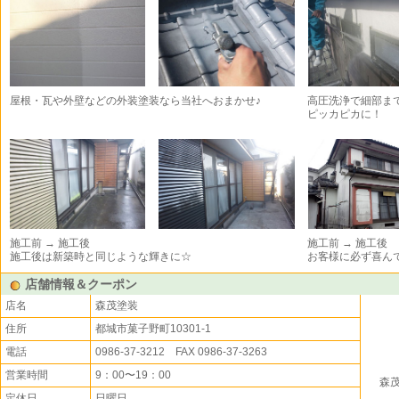
屋根・瓦や外壁などの外装塗装なら当社へおまかせ♪
高圧洗浄で細部ま
ピッカピカに！
施工前 → 施工後
施工前 → 施工後
施工後は新築時と同じような輝きに☆
お客様に必ず喜ん
店舗情報＆クーポン
店名
森茂塗装
住所
都城市菓子野町10301-1
電話
0986-37-3212 FAX 0986-37-3263
営業時間
9：00〜19：00
森
定休日
日曜日