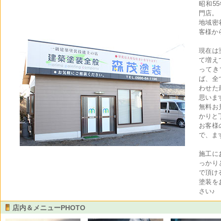
昭和5
門店。
地域密
客様か
現在は
て増え
ってき
ば、全
わせた
思いま
無料お
かりと
お客様
で、ま
施工に
っかり
で頂け
塗装を
さい♪
店内＆メニューPHOTO