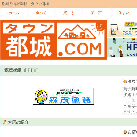
都城の情報満載！タウン都城
ホーム
食べる
買 う
美 容
住まい
森茂塗装
菓子野町
タウ
菓子野
接施工
ョナル
ご希望
ますよ
お店の紹介
お店