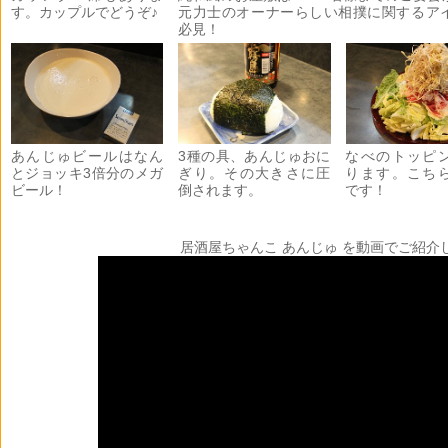
す。カップルでどうぞ♪
元力士のオーナーらしい相撲に関するア
必見！
あんじゅビールはなん
3種の具、あんじゅおに
なべのトッピ
とジョッキ3倍分のメガ
ぎり。その大きさに圧
ります。こち
ビール！
倒されます。
です！
居酒屋ちゃんこ あんじゅ を動画でご紹介