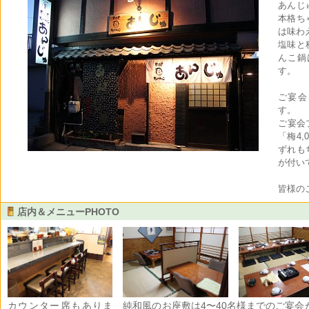
あんじ
本格ち
は味わ
塩味と
んこ鍋
す。
ご宴会
す。
ご宴会プ
「梅4
ずれも
が付い
皆様の
店内＆メニューPHOTO
カウンター席もありま
純和風のお座敷は4〜40名様までのご宴会