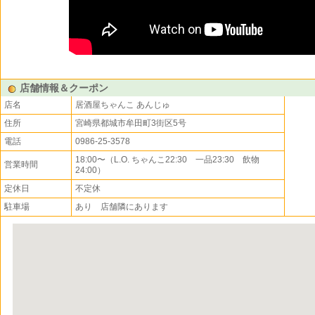
店舗情報＆クーポン
店名
居酒屋ちゃんこ あんじゅ
住所
宮崎県都城市牟田町3街区5号
電話
0986-25-3578
18:00〜（L.O. ちゃんこ22:30 一品23:30 飲物
営業時間
24:00）
定休日
不定休
駐車場
あり 店舗隣にあります