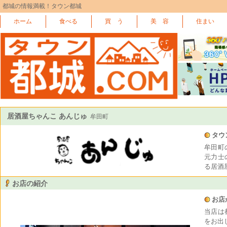
都城の情報満載！タウン都城
ホーム
食べる
買 う
美 容
住まい
居酒屋ちゃんこ あんじゅ
牟田町
タウ
牟田町
元力士
る居酒
お店の紹介
お店
当店は
をお出