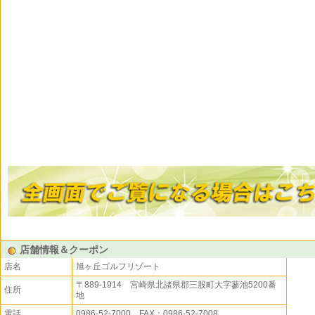
店舗情報＆クーポン
店名
旭ヶ丘ゴルフリゾート
〒889-1914 宮崎県北諸県郡三股町大字蓼池5200番
住所
地
電話
0986-52-7000 FAX：0986-52-7008