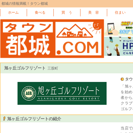
都城の情報満載！タウン都城
ホーム
食べる
買 う
美 容
住まい
旭ヶ丘ゴルフリゾート
三股町
タウ
「旭ヶ
を始め
者から
クラブ
ゴルフ
旭ヶ丘ゴルフリゾートの紹介
当店で