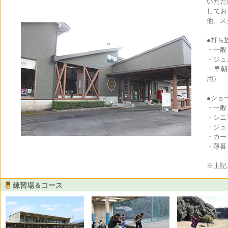
いただ
してお
他、ス
●打ち
・一般 
・ジュ
・早朝
用）
●ショ
・一般 
・シニ
・ジュ
・カー
・薄暮 
※上記
練習場＆コース