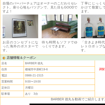
自慢のバーバーチェアはオーナーのこだわりセレ
丁寧にじっく
クト。座り心地もバツグンで、見た目もGOODで
かけて散髪し
すよ！
ます。
お店のコンセプトにな
待ち時間もソファでゆ
「古きよき時代
った海外のポスターで
っくりできます。
レトロポップ
す。
す。
店舗情報＆クーポン
店名
BARBER 徳丸
調髪
住所
都城市中原町19-6
電話
0986-21-1515
営業時間
9:00〜19:00
定休日
月曜日
駐車場
あり 3台
BARBER 徳丸を動画でご紹介します