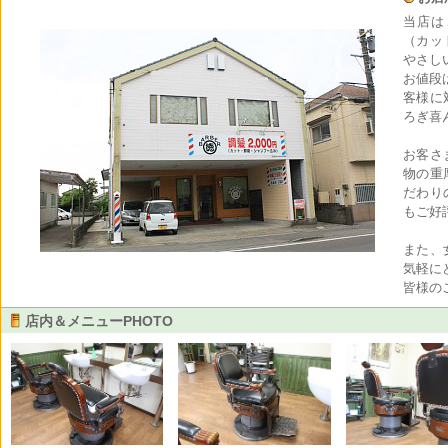
当店は、
（カッ
やさし
お値段
客様に
ろぎ喜
お客さ
物の重
だわり
もご好
また、
気軽に
皆様の
店内＆メニューPHOTO