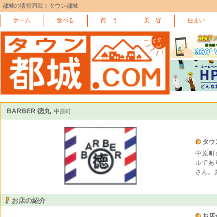
都城の情報満載！タウン都城
ホーム
食べる
買 う
美 容
住まい
BARBER 徳丸
中原町
タウ
中原町
ルであ
さん。
お店の紹介
お店