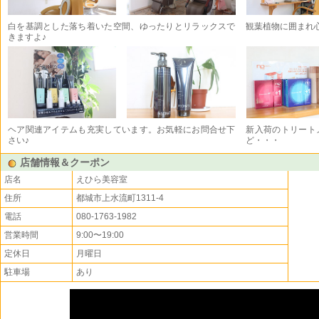
白を基調とした落ち着いた空間、ゆったりとリラックスで
観葉植物に囲まれ
きますよ♪
ヘア関連アイテムも充実しています。お気軽にお問合せ下
新入荷のトリート
さい♪
ど・・・
店舗情報＆クーポン
店名
えひら美容室
住所
都城市上水流町1311-4
電話
080-1763-1982
営業時間
9:00〜19:00
定休日
月曜日
駐車場
あり