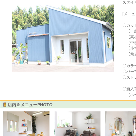
スタイ
[メニ
〇カッ
【一般
【高校
【中学
【小学
【幼児
〇カラ
〇パー
〇スト
〇新入
（ホー
店内＆メニューPHOTO