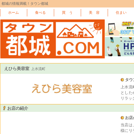
都城の情報満載！タウン都城
ホーム
食べる
買 う
美 容
住まい
えひら美容室
上水流町
タウ
上水流
とした
リラッ
お店の紹介
お店
当店は
様にリ