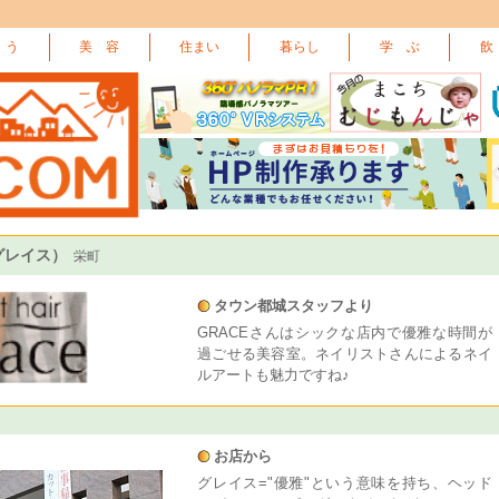
 う
美 容
住まい
暮らし
学 ぶ
飲
 グレイス）
栄町
タウン都城スタッフより
GRACEさんはシックな店内で優雅な時間が
過ごせる美容室。ネイリストさんによるネイ
ルアートも魅力ですね♪
お店から
グレイス="優雅"という意味を持ち、ヘッド