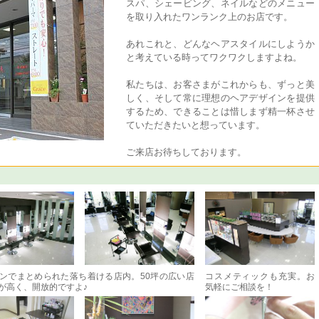
スパ、シェービング、ネイルなどのメニュー
を取り入れたワンランク上のお店です。
あれこれと、どんなヘアスタイルにしようか
と考えている時ってワクワクしますよね。
私たちは、お客さまがこれからも、ずっと美
しく、そして常に理想のヘアデザインを提供
するため、できることは惜しまず精一杯させ
ていただきたいと想っています。
ご来店お待ちしております。
ンでまとめられた落ち着ける店内。50坪の広い店
コスメティックも充実。お
が高く、開放的ですよ♪
気軽にご相談を！