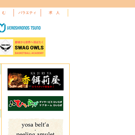
 む
バラエティ
求 人