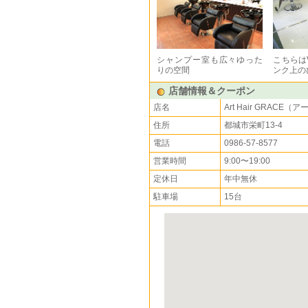
シャンプー室も広々ゆった
こちらは
りの空間
ンク上の
店舗情報＆クーポン
店名
Art Hair GRACE
住所
都城市栄町13-4
電話
0986-57-8577
営業時間
9:00〜19:00
定休日
年中無休
駐車場
15台