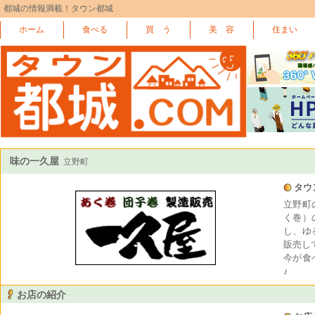
都城の情報満載！タウン都城
ホーム
食べる
買 う
美 容
住まい
味の一久屋
立野町
タウ
立野町
く巻）
し、ゆ
販売し
今が食
♪
お店の紹介