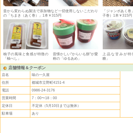
昔から変わらぬ製法で添加物など一切使用しないこだわり
「ジャンボあく巻
の「ちまき（あく巻）」1本￥315円
子巻）1本￥315円
柚子の風味と食感が特徴の
昔懐かしい"からいも餅"が愛
上品な甘みが特
「柚べし」
称の「ゆるあめ」
糖」
店舗情報＆クーポン
店名
味の一久屋
住所
都城市立野町4151-4
電話
0986-24-3176
営業時間
7：00〜18：00
定休日
不定休（5月10日までは無休）
駐車場
あり