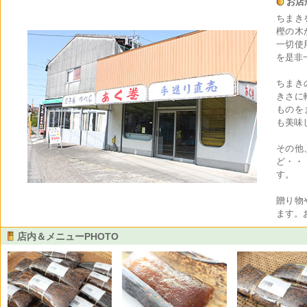
お店
ちまき
樫の木
一切使
を是非
ちまき
きさに
ものを
も美味
その他
ど・・
す。
贈り物
ます。
店内＆メニューPHOTO