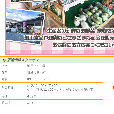
店舗情報＆クーポン
店名
池田いちご園
住所
都城市庄内町
電話
090-9575-6757
お店/11：00〜17：00・
営業時間
いちご狩り/11：00〜いちごがなくなり次第終了
定休日
不定休
駐車場
あり