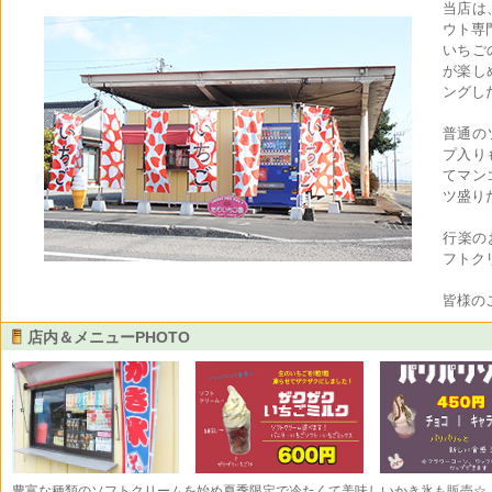
当店は
ウト専
いちご
が楽し
ングし
普通の
プ入り
てマン
ツ盛り
行楽の
フトク
皆様の
店内＆メニューPHOTO
豊富な種類のソフトクリームを始め夏季限定で冷たくて美味しいかき氷も販売☆