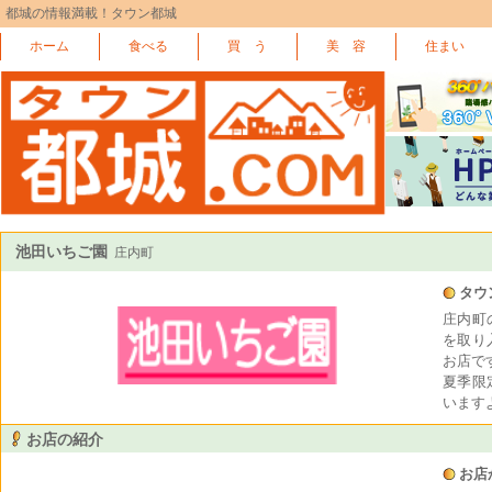
都城の情報満載！タウン都城
ホーム
食べる
買 う
美 容
住まい
池田いちご園
庄内町
タウ
庄内町
を取り
お店で
夏季限
います
お店の紹介
お店