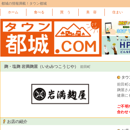
都城の情報満載！タウン都城
ホーム
食べる
買 う
美 容
住まい
麹・塩麹 岩満麹屋（いわみつこうじや）
前田町
タウ
前田町
麹屋さ
健康に
ご不明
合わせ
お店の紹介