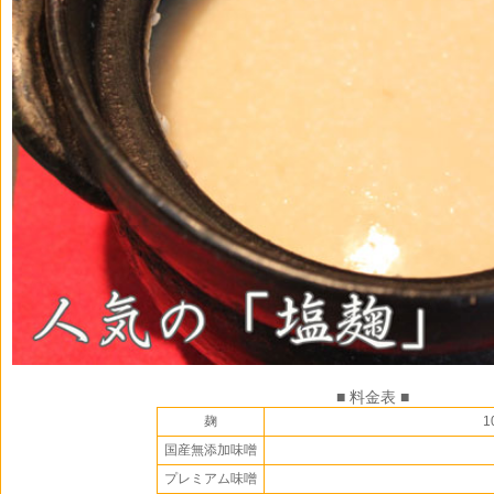
■ 料金表 ■
麹
1
国産無添加味噌
プレミアム味噌