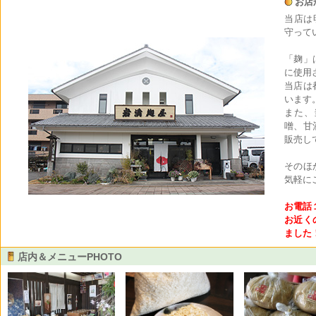
お店
当店は
守って
「麹」
に使用
当店は
います
また、
噌、甘
販売し
そのほ
気軽に
お電話
お近く
ました
店内＆メニューPHOTO