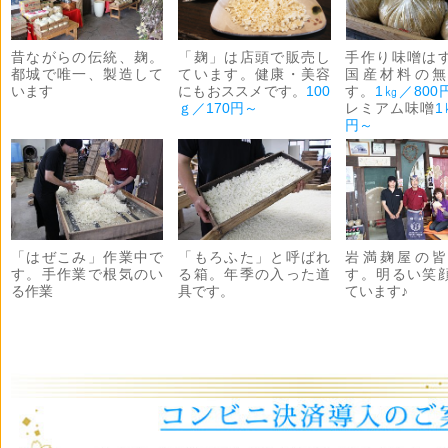
昔ながらの伝統、麹。
「麹」は店頭で販売し
手作り味噌は
都城で唯一、製造して
ています。健康・美容
国産材料の無
います
にもおススメです。
100
す。
1㎏／800
ｇ／170円～
レミアム味噌
1
円～
「はぜこみ」作業中で
「もろふた」と呼ばれ
岩満麹屋の皆
す。手作業で根気のい
る箱。年季の入った道
す。明るい笑
る作業
具です。
ています♪