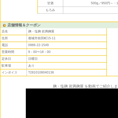
甘酒
500g／950円～・
もろみ
店舗情報＆クーポン
店名
麹・塩麹 岩満麹屋
住所
都城市前田町15-11
電話
0986-22-1549
営業時間
9：00〜18：00
定休日
日曜日
駐車場
あり
インボイス
T2810108040136
麹・塩麹 岩満麹屋 を動画でご紹介し