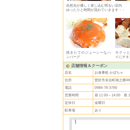
自然光が優しく差し込む明るい店内
ゆったりと時間が流れていきます・・
焼きたてのジューシーなハ
サクッ
ンバーグ
イにチキ
店舗情報＆クーポン
店名
お食事処 かぼちゃ
住所
曽於市末吉町南之郷490
電話
0986-76-3780
営業時間
昼 11:00～14:00 夜 1
定休日
金曜日
駐車場
あり