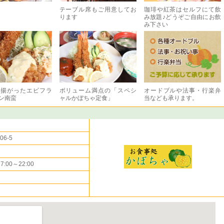
テーブル席もご用意してお
珈琲や紅茶はセルフにて飲
ります
み放題♪どうぞご自由にお飲
み下さい
と揚がったエビフラ
ボリューム満点の「スペシ
オードブルや法事・行楽弁
ン南蛮
ャルかぼちゃ定食」
当なども承ります。
6-5
7:00～22:00