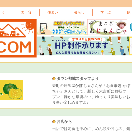
 う
美 容
住まい
暮らし
学 ぶ
飲
タウン都城スタッフより
栄町の居酒屋かぼちゃさんが「お食事処 かぼ
ちゃ」さんとして、新しく末吉町に移転オー
プン！静かな環境の中、ゆっくり美味しいお
食事が楽しめますよ♪
お店から
当店では定食を中心に、めん類や丼もの、鍋