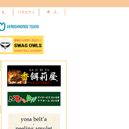
 む
バラエティ
求 人