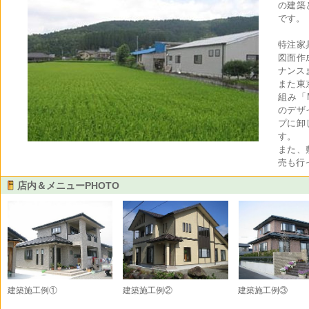
の建築
です。
特注家
図面作
ナンス
また東
組み「M
のデザ
プに卸
す。
また、
売も行
店内＆メニューPHOTO
建築施工例①
建築施工例②
建築施工例③