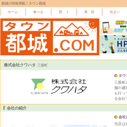
都城の情報満載！タウン都城
ホーム
食べる
買 う
美 容
住まい
株式会社クワハタ
三股町
タウ
三股町
舗の建
も行っ
る会社
会社の紹介
会社
当店は