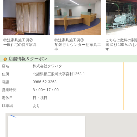
特注家具施工例②
特注家具施工例③
こちらは敷料の製
一般住宅の特注家具
某銀行カウンター他家具工
国産杉100％の
事
す
店舗情報＆クーポン
店名
株式会社クワハタ
住所
北諸県郡三股町大字宮村1353-1
電話
0986-52-3263
営業時間
8：00〜17：00
定休日
日・祝日
駐車場
あり