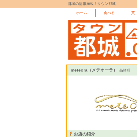
都城の情報満載！タウン都城
ホーム
食べる
買
meteora（メテオーラ）
高崎町
お店の紹介