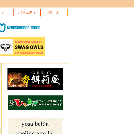
 む
バラエティ
求 人