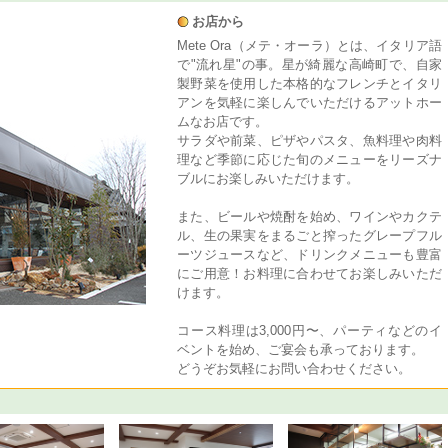
お店から
Mete Ora（メテ・オーラ）とは、イタリア語
で"流れ星"の事。星が綺麗な高崎町で、自家
製野菜を使用した本格的なフレンチとイタリ
アンを気軽に楽しんでいただけるアットホー
ムなお店です。
サラダや前菜、ピザやパスタ、魚料理や肉料
理など季節に応じた旬のメニューをリーズナ
ブルにお楽しみいただけます。
また、ビールや焼酎を始め、ワインやカクテ
ル、生の果実をまるごと搾ったグレープフル
ーツジュースなど、ドリンクメニューも豊富
にご用意！お料理に合わせてお楽しみいただ
けます。
コース料理は3,000円〜、パーティなどのイ
ベントを始め、ご宴会も承っております。
どうぞお気軽にお問い合わせください。