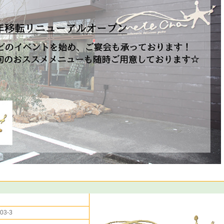
）
3-3