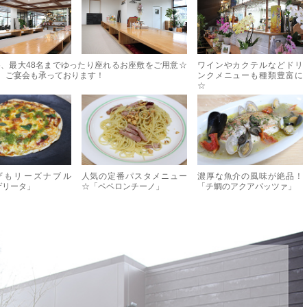
、最大48名までゆったり座れるお座敷をご用意☆
ワインやカクテルなどドリ
、ご宴会も承っております！
ンクメニューも種類豊富に
☆
ザもリーズナブル
人気の定番パスタメニュー
濃厚な魚介の風味が絶品！
ゲリータ」
☆「ペペロンチーノ」
「チ鯛のアクアパッツァ」