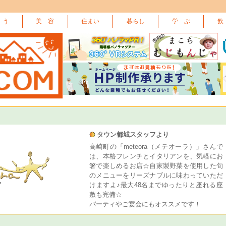
 う
美 容
住まい
暮らし
学 ぶ
飲
タウン都城スタッフより
高崎町の「meteora（メテオーラ）」さんで
は、本格フレンチとイタリアンを、気軽にお
箸で楽しめるお店☆自家製野菜を使用した旬
のメニューをリーズナブルに味わっていただ
けますよ♪最大48名までゆったりと座れる座
敷も完備☆
パーティやご宴会にもオススメです！