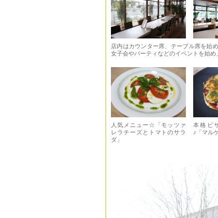
店内はカウンター席、テーブル席を始め
女子会やパーティなどのイベントを始め
人気メニュー☆「モッツァ
本格ピ
レラチーズとトマトのサラ
♪「マル
ダ」