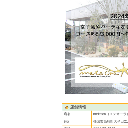
店舗情報
店名
meteora（メテオーラ
住所
都城市高崎町大牟田210