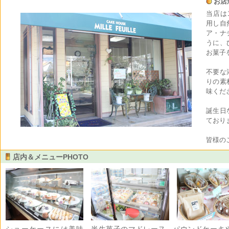
お店
当店は
用し自
ア・ナ
うに、
お菓子
不要な
りの素
味くだ
誕生日
ており
皆様の
店内＆メニューPHOTO