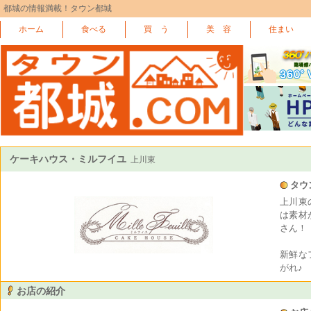
都城の情報満載！タウン都城
ホーム
食べる
買 う
美 容
住まい
ケーキハウス・ミルフイユ
上川東
タウ
上川東
は素材
さん！
新鮮な
がれ♪
お店の紹介