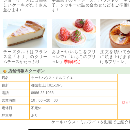
ショーケースには美味
半生菓子のマドレーヌ、パウンドケーキ
しいケーキがたくさん
子、クッキーの詰め合わせなどもご準備
並びます♪
す！
チーズタルトはフラン
あま〜いいちごをブリ
注文を頂いて
ス産「キリ」のクリー
ュレで♪「いちごのブリ
に焼き上げま
ムチーズがたっぷり
ュレ」
季節限定
けるブリュレ」
店舗情報＆クーポン
店名
ケーキハウス・ミルフイユ
住所
都城市上川東1-19-5
電話
0986-22-1088
営業時間
10：00〜20：00
◎ク
定休日
不定休
駐車場
あり
ケーキハウス・ミルフイユを動画でご紹介