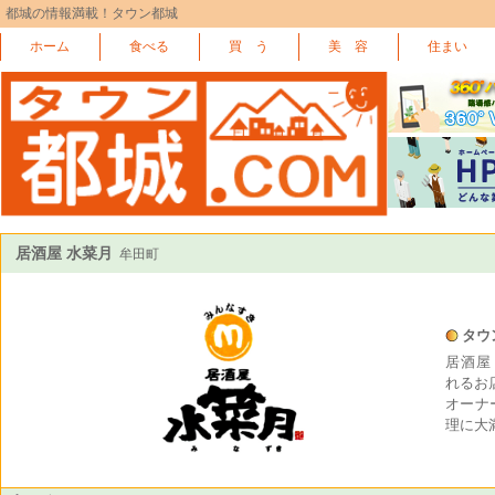
都城の情報満載！タウン都城
ホーム
食べる
買 う
美 容
住まい
居酒屋 水菜月
牟田町
タウ
居酒屋
れるお
オーナ
理に大