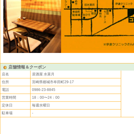
店舗情報＆クーポン
店名
居酒屋 水菜月
住所
宮崎県都城市牟田町29-17
電話
0986-23-8845
営業時間
18：00〜24：00
定休日
毎週水曜日
駐車場
-