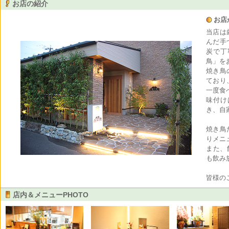
お店の紹介
お店
当店は
んだ手
炭で丁
鳥」を
焼き鳥
ており
一度食
味付け
き、自
焼き鳥
りメニ
また、
も飲み
皆様の
店内＆メニューPHOTO