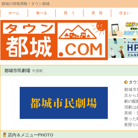
都城の情報満載！タウン都城
ホーム
食べる
買 う
美 容
住まい
都城市民劇場
中原町
タウ
都城市
京から
劇の醍
演劇は
美術・
整った
夜限り
店内＆メニューPHOTO