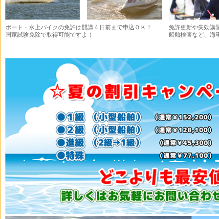
ボート・水上バイクの免許は開講４日前まで申込ＯＫ！
免許更新や失効講
国家試験免除で取得可能ですよ！
船舶検査など、海