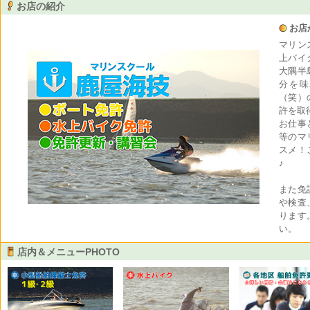
お店の紹介
お店
マリン
上バイ
大隅半
分を味
（笑）
許を取
お仕事
等のマ
スメ！
♪
また免
や検査
ります
い。
店内＆メニューPHOTO