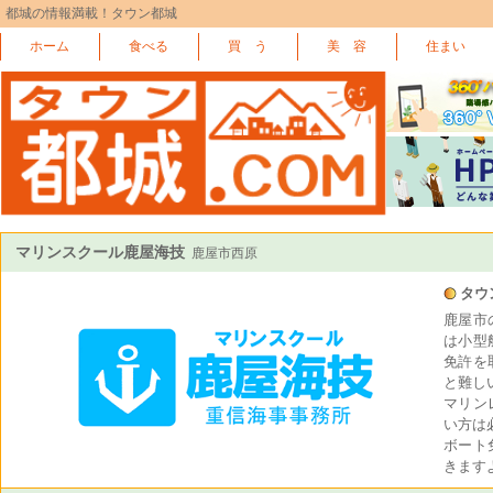
都城の情報満載！タウン都城
ホーム
食べる
買 う
美 容
住まい
マリンスクール鹿屋海技
鹿屋市西原
タウ
鹿屋市
は小型
免許を
と難し
マリン
い方は
ボート
きます