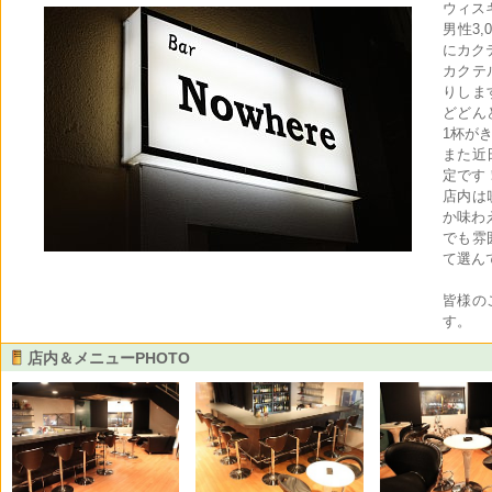
ウィス
男性3,
にカク
カクテ
りしま
どどん
1杯が
また近
定です
店内は
か味わ
でも雰
て選ん
皆様の
す。
店内＆メニューPHOTO