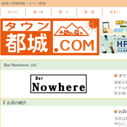
都城の情報満載！タウン都城
ホーム
食べる
買 う
美 容
住まい
Bar Nowhere
栄町
タウ
栄町のB
クテル
吹き抜
お店の紹介
お店
当店は
中心に