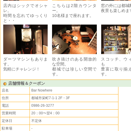
店内はシックでオシャ
こちらは2階カウンタ
窓の外には都城
レ。
ー。
夜景も楽しめま
時間を忘れてゆっくり
10名様まで座れます。
と・・
ダーツマシンもありま
吹き抜けのある開放的
スコッチ、ウ
す。
な空間。
も
気軽にチャレンジ！
都城では珍しい空間で
豊富に取り揃
す。
す。
店舗情報＆クーポン
店名
Bar Nowhere
住所
都城市栄町7-1-1 2F・3F
電話
0986-26-3277
営業時間
20：00〜翌4：00
定休日
不定休
駐車場
-