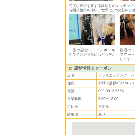
高度な技術を要する段彫りのエッチング
時間と根気を使い、世界に1つの芸術が
一生の記念にワインボトル
普通の
やワイングラスにもどうぞ♪
でアー
ります
店舗情報＆クーポン
店名
ガラスエッチング パ
住所
都城市蓑原町2374-20
電話
090-8913-5566
営業時間
9:00〜18:00
定休日
不定休
駐車場
あり