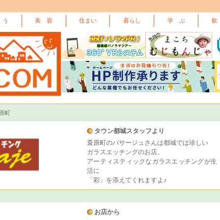
 う
美 容
住まい
暮らし
学 ぶ
飲
原町
タウン都城スタッフより
蓑原町のパサージュさんは都城では珍しい
ガラスエッチングのお店。
アーティスティックなガラスエッチングが生
活に
「彩」を添えてくれますよ♪
お店から