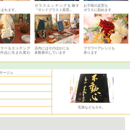
。
ガラスエッチングを施す
お子様の足型も
生まれます。
「サンドブラスト装置」
ガラスに刻めます
ミラーもエッチング
店内にはそのほかにも
フラワーアレンジも
ト作品に生まれ変わ
多数展示しています
承ります
サージュ
毛筆などもＯＫ。