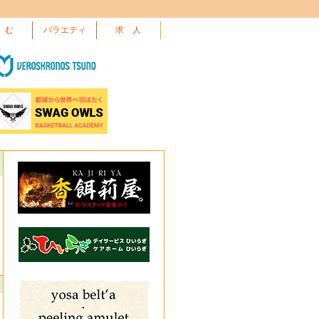
 む
バラエティ
求 人