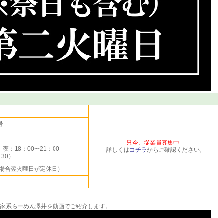
号
只今、従業員募集中！
 夜：18：00〜21：00
詳しくは
コチラ
からご確認ください。
30）
場合翌火曜日が定休日）
家系らーめん澤井を動画でご紹介します。