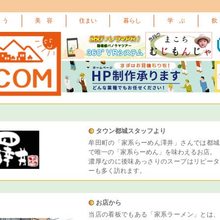
 う
美 容
住まい
暮らし
学 ぶ
飲
タウン都城スタッフより
牟田町の「家系らーめん澤井」さんでは都城
で唯一の「家系らーめん」を味わえるお店。
濃厚なのに後味あっさりのスープはリピータ
ーも多く訪れます。
お店から
当店の看板でもある「家系ラーメン」とは、