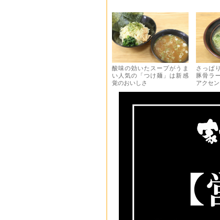
酸味の効いたスープがうま
さっぱ
い人気の「つけ麺」は新感
豚骨ラ
覚のおいしさ
アクセン