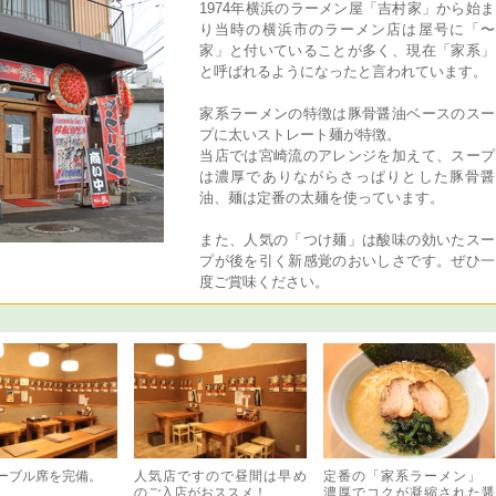
1974年横浜のラーメン屋「吉村家」から始ま
り当時の横浜市のラーメン店は屋号に「〜
家」と付いていることが多く、現在「家系」
と呼ばれるようになったと言われています。
家系ラーメンの特徴は豚骨醤油ベースのスー
プに太いストレート麺が特徴。
当店では宮崎流のアレンジを加えて、スープ
は濃厚でありながらさっぱりとした豚骨醤
油、麺は定番の太麺を使っています。
また、人気の「つけ麺」は酸味の効いたスー
プが後を引く新感覚のおいしさです。ぜひ一
度ご賞味ください。
ーブル席を完備。
人気店ですので昼間は早め
定番の「家系ラーメン」
のご入店がおススメ！
濃厚でコクが凝縮された醤