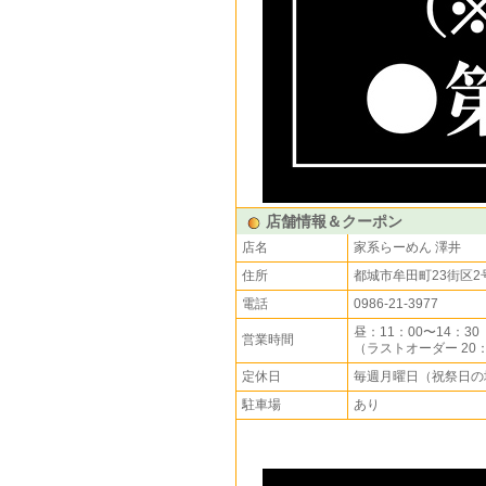
店舗情報＆クーポン
店名
家系らーめん 澤井
住所
都城市牟田町23街区2
電話
0986-21-3977
昼：11：00〜14：30
営業時間
（ラストオーダー 20：
定休日
毎週月曜日（祝祭日の
駐車場
あり