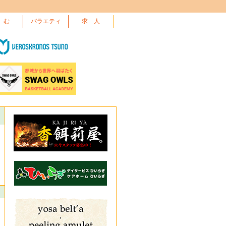
 む
バラエティ
求 人