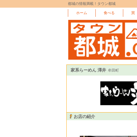
都城の情報満載！タウン都城
ホーム
食べる
買
家系らーめん 澤井
牟田町
お店の紹介