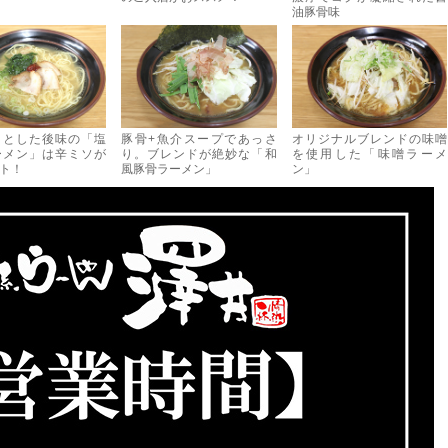
油豚骨味
りとした後味の「塩
豚骨+魚介スープであっさ
オリジナルブレンドの味噌
ーメン」は辛ミソが
り。ブレンドが絶妙な「和
を使用した「味噌ラーメ
ト！
風豚骨ラーメン」
ン」