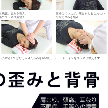
ら矯正、歪みを整え、
頚椎のズレなど、痛みをともなわない
術でスッキリ解消！
施術で歪みを矯正
小顔矯正ではむくみやたるみを解消し、フェイスラインをスッキリ整えます