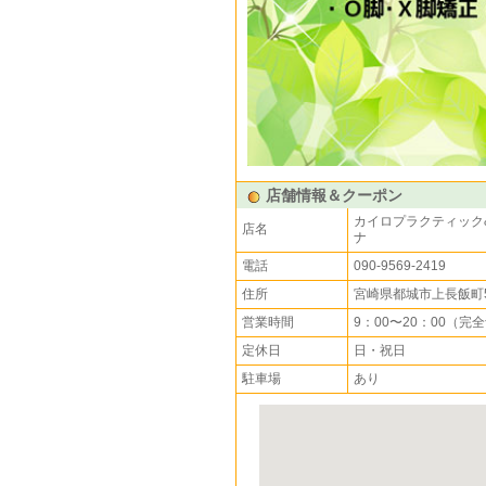
店舗情報＆クーポン
カイロプラクティック
店名
ナ
電話
090-9569-2419
住所
宮崎県都城市上長飯町5
営業時間
9：00〜20：00（完
定休日
日・祝日
駐車場
あり