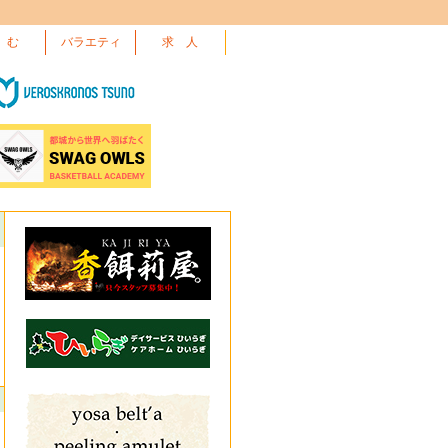
 む
バラエティ
求 人