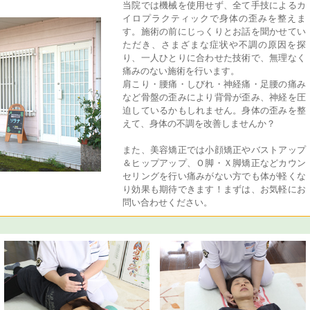
当院では機械を使用せず、全て手技によるカ
イロプラクティックで身体の歪みを整えま
す。施術の前にじっくりとお話を聞かせてい
ただき、さまざまな症状や不調の原因を探
り、一人ひとりに合わせた技術で、無理なく
痛みのない施術を行います。
肩こり・腰痛・しびれ・神経痛・足腰の痛み
など骨盤の歪みにより背骨が歪み、神経を圧
迫しているかもしれません。身体の歪みを整
えて、身体の不調を改善しませんか？
また、美容矯正では小顔矯正やバストアップ
＆ヒップアップ、Ｏ脚・Ｘ脚矯正などカウン
セリングを行い痛みがない方でも体が軽くな
り効果も期待できます！まずは、お気軽にお
問い合わせください。