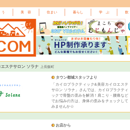
 う
美 容
住まい
暮らし
学 ぶ
飲
エステサロン ソラナ
上長飯町
タウン都城スタッフより
「カイロプラクティック&美容カイロエステ
サロン ソラナ」さんでは、カイロプラクティ
ックで骨盤の歪みを解消！肩こり・腰痛など
でお悩みの方は、身体の歪みをチェックして
みませんか☆
お店から