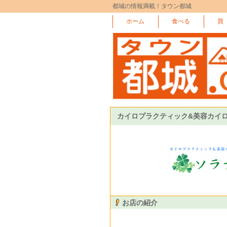
都城の情報満載！タウン都城
ホーム
食べる
買
カイロプラクティック&美容カイロ
お店の紹介