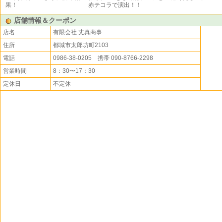
果！
赤テコラで演出！！
店舗情報＆クーポン
店名
有限会社 丈真商事
住所
都城市太郎坊町2103
電話
0986-38-0205 携帯 090-8766-2298
営業時間
8：30〜17：30
定休日
不定休