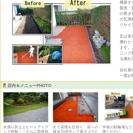
構築す
製造・
の葺き
の瓦廃
リサイ
瓦は多
優れヒ
ます。
ニング
る優れ
自社製
一度お
店内＆メニューPHOTO
水溜り防止とヒートアイラ
瓦で花壇を仕切り、花への
学校の駐輪場など
ンド抑制！！さらに防草効
保水力UPをして黒テコラと
用ください。