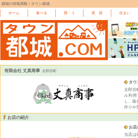
都城の情報満載！タウン都城
ホーム
食べる
買 う
美 容
住まい
有限会社 丈真商事
太郎坊町
タウ
太郎坊
ル利用
し、販
作りや
お店の紹介
お店
当店は