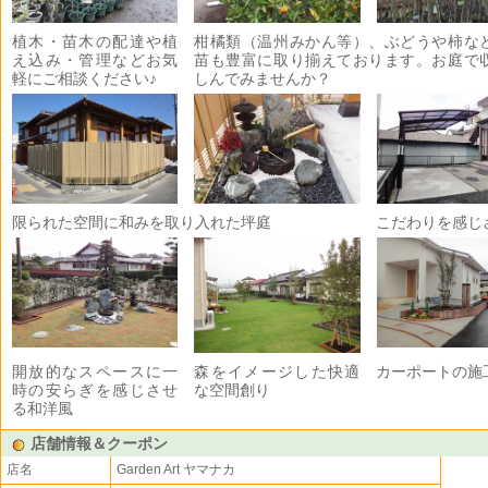
植木・苗木の配達や植
柑橘類（温州みかん等）、ぶどうや柿な
え込み・管理などお気
苗も豊富に取り揃えております。お庭で
軽にご相談ください♪
しんでみませんか？
限られた空間に和みを取り入れた坪庭
こだわりを感じ
開放的なスペースに一
森をイメージした快適
カーポートの施
時の安らぎを感じさせ
な空間創り
る和洋風
店舗情報＆クーポン
店名
Garden Art ヤマナカ