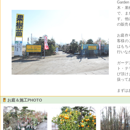
Gard
木・果
で、ま
す。他
の販売
お庭作
客様の
はもち
行いな
ガーデ
ト・テ
び頂け
扱って
まずは
お庭＆施工PHOTO