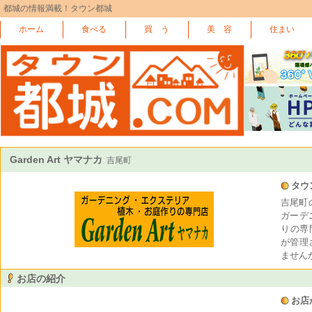
都城の情報満載！タウン都城
ホーム
食べる
買 う
美 容
住まい
Garden Art ヤマナカ
吉尾町
タウ
吉尾町の
ガーデ
りの専
が管理
ません
お店の紹介
お店