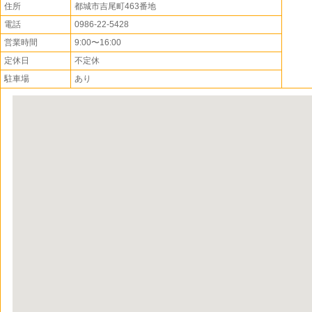
住所
都城市吉尾町463番地
電話
0986-22-5428
営業時間
9:00〜16:00
定休日
不定休
駐車場
あり