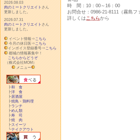
2026.08.03
時 間：10：00～16：00
肉のミートクリエイト
さん
お問合せ：0986-21-8111（霧
更新しました。
詳しくは
こちら
から
2026.07.31
肉のミートクリエイト
さん
更新しました。
イベント情報⇒
こちら
今月の休日医⇒
こちら
インボイス登録番号⇒
こちら
都城の情報募集中！
こちらからどうぞ
（株式会社MOM）
メニュー
┣
和 食
┣
洋 食
┣
居酒屋
┣
焼鳥・鶏料理
┣
ランチ
┣
めん類
┣
寿 司
┣
焼 肉
┣
スイーツ
┗
テイクアウト