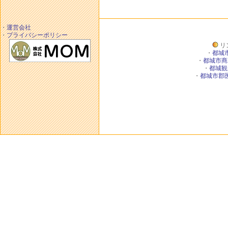
・
運営会社
・
プライバシーポリシー
リ
・
都城
・
都城市商
・
都城観
・
都城市郡