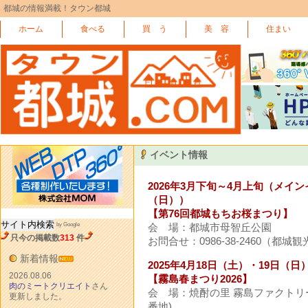
都城の情報満載！タウン都城
ホーム
食べる
買 う
美 容
住まい
イベント情報
2026年3月下旬～4月上旬（メイン
（日））
【第76回都城もちお桜まつり】
by Google
会 場：都城市母智丘公園
只今の掲載数
313
件
お問合せ：0986-38-2460（都城
新着情報
2025年4月18日（土）・19日（日
2026.08.06
【霧島春まつり2026】
肉のミートクリエイト
さん
会 場：焼酎の里 霧島ファクトリー
更新しました。
番地)