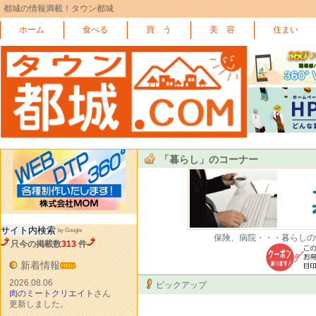
都城の情報満載！タウン都城
ホーム
食べる
買 う
美 容
住まい
「暮らし」のコーナー
by Google
保険、病院・・・暮らしの
只今の掲載数
313
件
新着情報
2026.08.06
ピックアップ
肉のミートクリエイト
さん
更新しました。