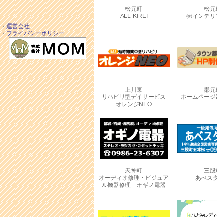
松元町
松元
ALL-KIREI
㈱インテリ
・
運営会社
・
プライバシーポリシー
上川東
郡元
リハビリ型デイサービス
ホームページ
オレンジNEO
天神町
三股
オーディオ修理・ビジュア
あべス
ル機器修理 オギノ電器