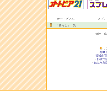
オートピア21
スプレ
「暮らし」一覧
保険 病
リ
・
都城
・
都城市商
・
都城市
・
都城市郡