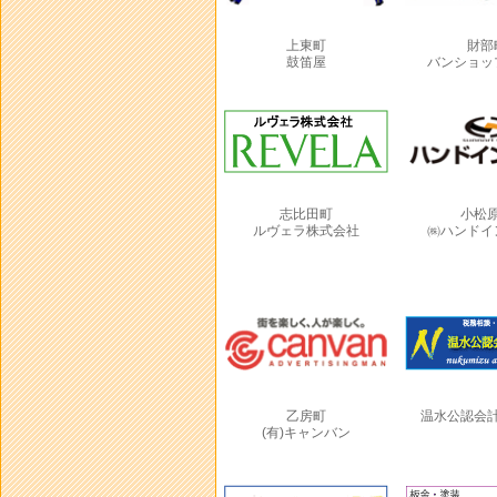
上東町
財部
鼓笛屋
バンショッ
志比田町
小松
ルヴェラ株式会社
㈱ハンドイ
乙房町
温水公認会
(有)キャンバン