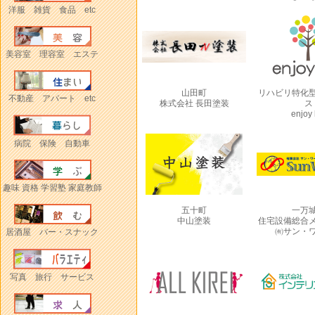
洋服 雑貨 食品 etc
美容室 理容室 エステ
山田町
リハビリ特化
不動産 アパート etc
株式会社 長田塗装
ス
enjoy 
病院 保険 自動車
趣味 資格 学習塾 家庭教師
五十町
一万
中山塗装
住宅設備総合
㈲サン・
居酒屋 バー・スナック
写真 旅行 サービス