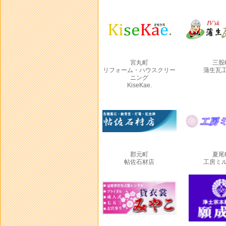
宮丸町
三股
リフォーム・ハウスクリー
蒲生瓦
ニング
KiseKae.
郡元町
夏尾
帖佐石材店
工房ミ