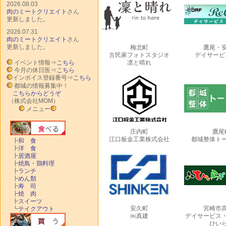
2026.08.03
肉のミートクリエイト
さん
更新しました。
2026.07.31
肉のミートクリエイト
さん
更新しました。
梅北町
鷹尾・
古民家フォトスタジオ
デイサービス
イベント情報⇒
こちら
凛と晴れ
今月の休日医⇒
こちら
インボイス登録番号⇒
こちら
都城の情報募集中！
こちらからどうぞ
（株式会社MOM）
メニュー
庄内町
鷹尾
江口板金工業株式会社
都城整体ト
┣
和 食
┣
洋 食
┣
居酒屋
┣
焼鳥・鶏料理
┣
ランチ
┣
めん類
┣
寿 司
┣
焼 肉
┣
スイーツ
安久町
宮崎市
┗
テイクアウト
㈱真建
デイサービス
ひい