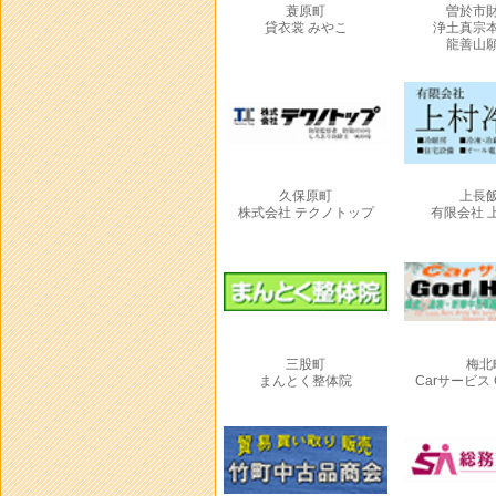
蓑原町
曽於市
貸衣裳 みやこ
浄土真宗
龍善山
久保原町
上長
株式会社 テクノトップ
有限会社 
三股町
梅北
まんとく整体院
Carサービス G