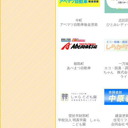
今町
志比
アベマツ自動車板金塗装
ひとみレディ
都島町
一万
あべまつ自動車
エコ・脱臭・調
ちゃん 株式会
ライ
曽於市財部町
建築塗
学校法人 明真学園 しゃら
住宅リフ
こども園
合同会社 