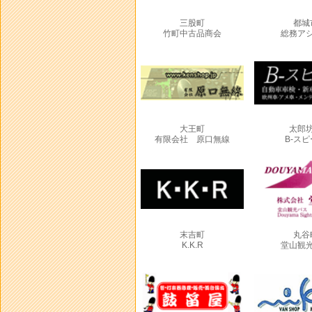
三股町
都城
竹町中古品商会
総務ア
大王町
太郎
有限会社 原口無線
B-ス
末吉町
丸谷
K.K.R
堂山観