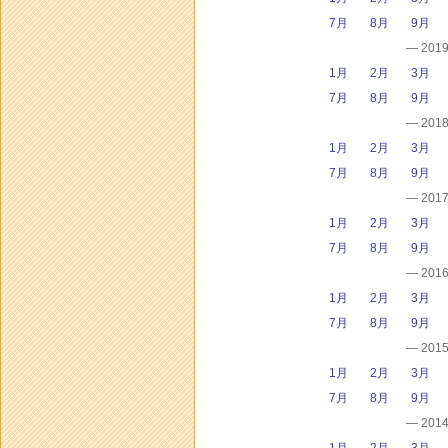
7月
8月
9月
― 201
1月
2月
3月
7月
8月
9月
― 201
1月
2月
3月
7月
8月
9月
― 201
1月
2月
3月
7月
8月
9月
― 201
1月
2月
3月
7月
8月
9月
― 201
1月
2月
3月
7月
8月
9月
― 201