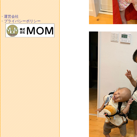
・
運営会社
・
プライバシーポリシー