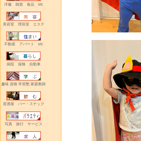
洋服 雑貨 食品 etc
美容室 理容室 エステ
不動産 アパート etc
病院 保険 自動車
趣味 資格 学習塾 家庭教師
居酒屋 バー・スナック
写真 旅行 サービス