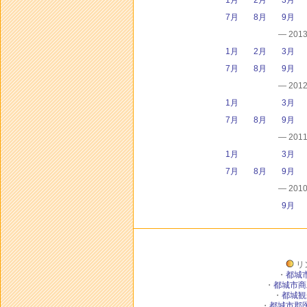
1月
2月
3月
7月
8月
9月
― 201
1月
2月
3月
7月
8月
9月
― 201
1月
3月
7月
8月
9月
― 201
1月
3月
7月
8月
9月
― 201
9月
リ
・
都城
・
都城市商
・
都城観
・
都城市郡