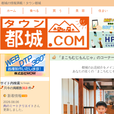
都城の情報満載！タウン都城
ホーム
食べる
買 う
美 容
住まい
「まこちむじもんじゃ」のコーナ
都城のお店紹介をメイ
あなたの近くの「まこちむじ
by Google
只今の掲載数
313
件
新着情報
2026.08.06
肉のミートクリエイト
さん
更新しました。