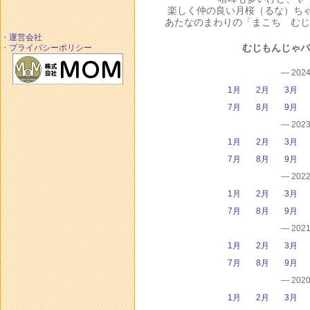
楽しく仲の良い月桜（るな）ちゃ
あたなのまわりの「まこち むじ
・
運営会社
・
プライバシーポリシー
むじもんじゃバ
― 202
1月
2月
3月
7月
8月
9月
― 202
1月
2月
3月
7月
8月
9月
― 202
1月
2月
3月
7月
8月
9月
― 202
1月
2月
3月
7月
8月
9月
― 202
1月
2月
3月