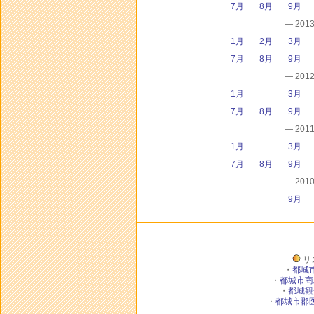
7月
8月
9月
― 201
1月
2月
3月
7月
8月
9月
― 201
1月
3月
7月
8月
9月
― 201
1月
3月
7月
8月
9月
― 201
9月
リ
・
都城
・
都城市商
・
都城観
・
都城市郡