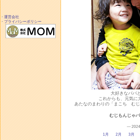
・
運営会社
・
プライバシーポリシー
大好きなパパと
これからも、元気に
あたなのまわりの「まこち むじ
むじもんじゃバ
― 202
1月
2月
3月