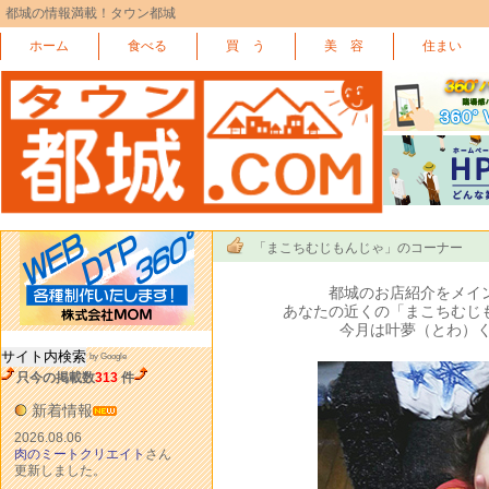
都城の情報満載！タウン都城
ホーム
食べる
買 う
美 容
住まい
「まこちむじもんじゃ」のコーナー
都城のお店紹介をメイ
あなたの近くの「まこちむじ
今月は叶夢（とわ）く
by Google
只今の掲載数
313
件
新着情報
2026.08.06
肉のミートクリエイト
さん
更新しました。