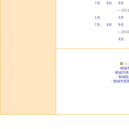
7月
8月
9月
― 201
1月
3月
7月
8月
9月
― 201
9月
リ
・
都城
・
都城市商
・
都城観
・
都城市郡