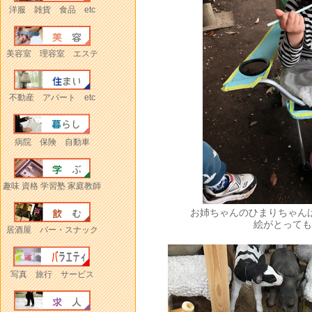
洋服 雑貨 食品 etc
美容室 理容室 エステ
不動産 アパート etc
病院 保険 自動車
趣味 資格 学習塾 家庭教師
お姉ちゃんのひまりちゃん
絵がとっても
居酒屋 バー・スナック
写真 旅行 サービス