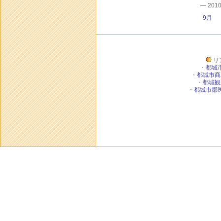
― 201
9月
リ
・
都城
・
都城市商
・
都城観
・
都城市郡