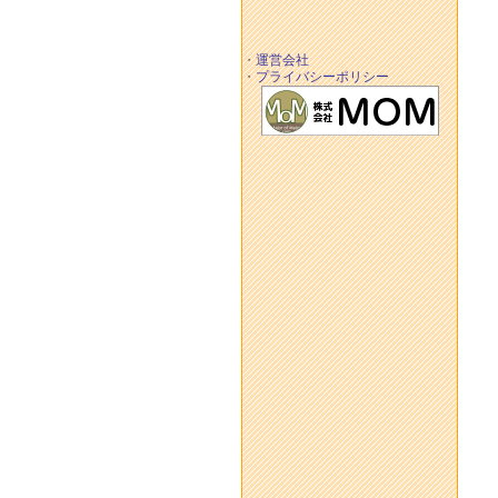
・
運営会社
・
プライバシーポリシー