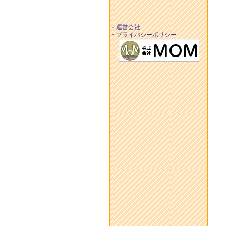
・
運営会社
・
プライバシーポリシー