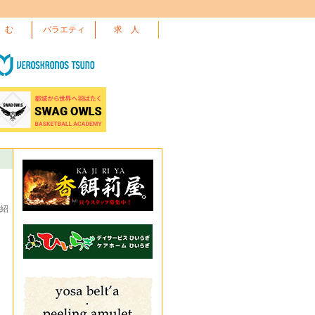
 む
バラエティ
求 人
ご紹