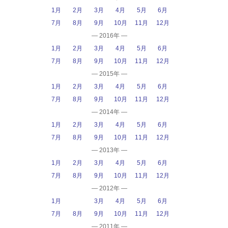
1月
2月
3月
4月
5月
6月
7月
8月
9月
10月
11月
12月
― 2016年 ―
1月
2月
3月
4月
5月
6月
7月
8月
9月
10月
11月
12月
― 2015年 ―
1月
2月
3月
4月
5月
6月
7月
8月
9月
10月
11月
12月
― 2014年 ―
1月
2月
3月
4月
5月
6月
7月
8月
9月
10月
11月
12月
― 2013年 ―
1月
2月
3月
4月
5月
6月
7月
8月
9月
10月
11月
12月
― 2012年 ―
1月
3月
4月
5月
6月
7月
8月
9月
10月
11月
12月
― 2011年 ―