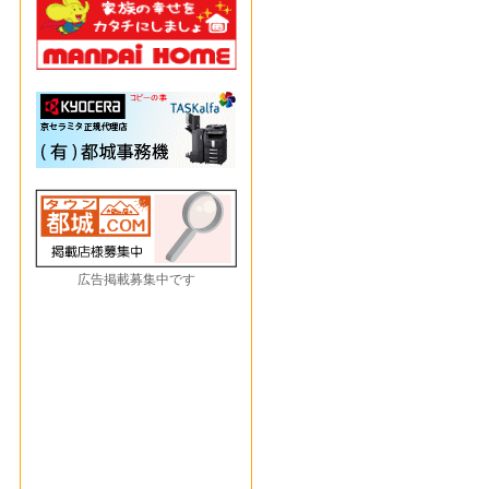
広告掲載募集中です