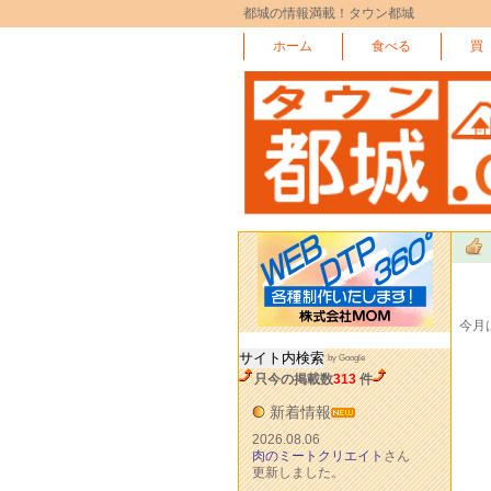
都城の情報満載！タウン都城
ホーム
食べる
買
今月
by Google
只今の掲載数
313
件
新着情報
2026.08.06
肉のミートクリエイト
さん
更新しました。