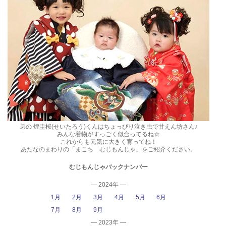
弟の 煌圭桜(せいたろう)くんはちょっぴり泣き虫で甘えん坊さん♪
みんな着物がすっごく似合ってるね☆
これからも元気に大きく育ってね！
あたなのまわりの「まこち むじもんじゃ」をご紹介ください。
むじもんじゃバックナンバー
― 2024年 ―
1月
2月
3月
4月
5月
6月
7月
8月
9月
― 2023年 ―