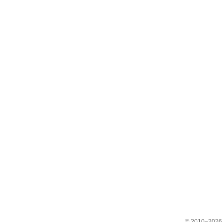
© 2010–2026 