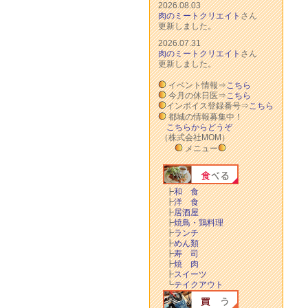
2026.08.03
肉のミートクリエイト
さん
更新しました。
2026.07.31
肉のミートクリエイト
さん
更新しました。
イベント情報⇒
こちら
今月の休日医⇒
こちら
インボイス登録番号⇒
こちら
都城の情報募集中！
こちらからどうぞ
（株式会社MOM）
メニュー
┣
和 食
┣
洋 食
┣
居酒屋
┣
焼鳥・鶏料理
┣
ランチ
┣
めん類
┣
寿 司
┣
焼 肉
┣
スイーツ
┗
テイクアウト