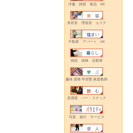
洋服 雑貨 食品 etc
美容室 理容室 エステ
不動産 アパート etc
病院 保険 自動車
趣味 資格 学習塾 家庭教師
居酒屋 バー・スナック
写真 旅行 サービス