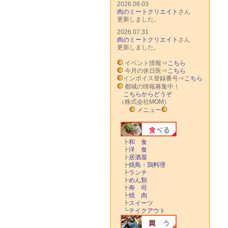
2026.08.03
肉のミートクリエイト
さん
更新しました。
2026.07.31
肉のミートクリエイト
さん
更新しました。
イベント情報⇒
こちら
今月の休日医⇒
こちら
インボイス登録番号⇒
こちら
都城の情報募集中！
こちらからどうぞ
（株式会社MOM）
メニュー
┣
和 食
┣
洋 食
┣
居酒屋
┣
焼鳥・鶏料理
┣
ランチ
┣
めん類
┣
寿 司
┣
焼 肉
┣
スイーツ
┗
テイクアウト