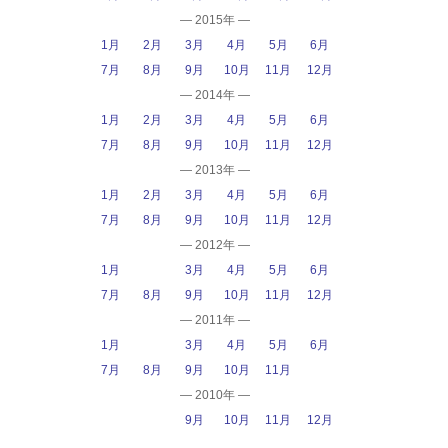
― 2015年 ―
1月
2月
3月
4月
5月
6月
7月
8月
9月
10月
11月
12月
― 2014年 ―
1月
2月
3月
4月
5月
6月
7月
8月
9月
10月
11月
12月
― 2013年 ―
1月
2月
3月
4月
5月
6月
7月
8月
9月
10月
11月
12月
― 2012年 ―
1月
3月
4月
5月
6月
7月
8月
9月
10月
11月
12月
― 2011年 ―
1月
3月
4月
5月
6月
7月
8月
9月
10月
11月
― 2010年 ―
9月
10月
11月
12月