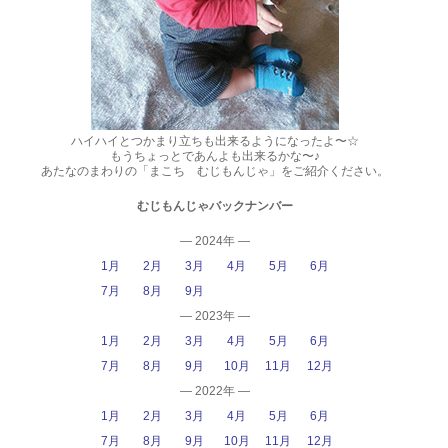
ハイハイとつかまり立ちも出来るようになったよ〜☆
もうちょっとであんよも出来るかな〜♪
あたなのまわりの「まこち むじもんじゃ」をご紹介ください。
むじもんじゃバックナンバー
― 2024年 ―
1月
2月
3月
4月
5月
6月
7月
8月
9月
― 2023年 ―
1月
2月
3月
4月
5月
6月
7月
8月
9月
10月
11月
12月
― 2022年 ―
1月
2月
3月
4月
5月
6月
7月
8月
9月
10月
11月
12月