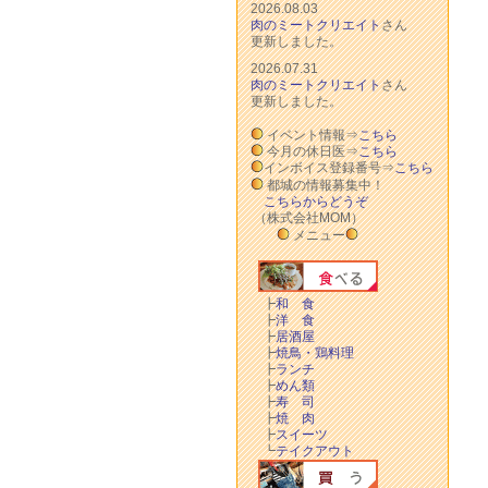
2026.08.03
肉のミートクリエイト
さん
更新しました。
2026.07.31
肉のミートクリエイト
さん
更新しました。
イベント情報⇒
こちら
今月の休日医⇒
こちら
インボイス登録番号⇒
こちら
都城の情報募集中！
こちらからどうぞ
（株式会社MOM）
メニュー
┣
和 食
┣
洋 食
┣
居酒屋
┣
焼鳥・鶏料理
┣
ランチ
┣
めん類
┣
寿 司
┣
焼 肉
┣
スイーツ
┗
テイクアウト