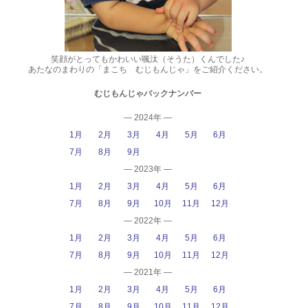
笑顔がとってもかわいい颯汰（そうた）くんでした♪
あたなのまわりの「まこち むじもんじゃ」をご紹介ください。
むじもんじゃバックナンバー
― 2024年 ―
1月
2月
3月
4月
5月
6月
7月
8月
9月
― 2023年 ―
1月
2月
3月
4月
5月
6月
7月
8月
9月
10月
11月
12月
― 2022年 ―
1月
2月
3月
4月
5月
6月
7月
8月
9月
10月
11月
12月
― 2021年 ―
1月
2月
3月
4月
5月
6月
7月
8月
9月
10月
11月
12月