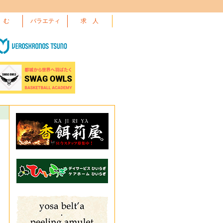
 む
バラエティ
求 人