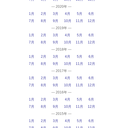
― 2020年 ―
1月
2月
3月
4月
5月
6月
7月
8月
9月
10月
11月
12月
― 2019年 ―
1月
2月
3月
4月
5月
6月
7月
8月
9月
10月
11月
12月
― 2018年 ―
1月
2月
3月
4月
5月
6月
7月
8月
9月
10月
11月
12月
― 2017年 ―
1月
2月
3月
4月
5月
6月
7月
8月
9月
10月
11月
12月
― 2016年 ―
1月
2月
3月
4月
5月
6月
7月
8月
9月
10月
11月
12月
― 2015年 ―
1月
2月
3月
4月
5月
6月