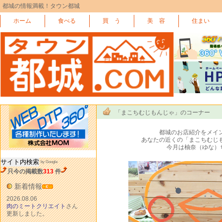
都城の情報満載！タウン都城
ホーム
食べる
買 う
美 容
住まい
「まこちむじもんじゃ」のコーナー
都城のお店紹介をメイ
あなたの近くの「まこちむじ
今月は柚奈（ゆな）
by Google
只今の掲載数
313
件
新着情報
2026.08.06
肉のミートクリエイト
さん
更新しました。