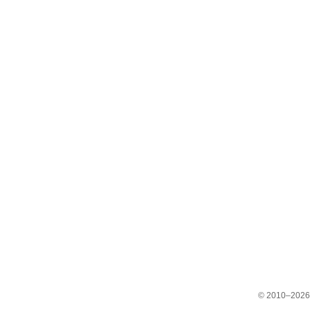
© 2010–2026 