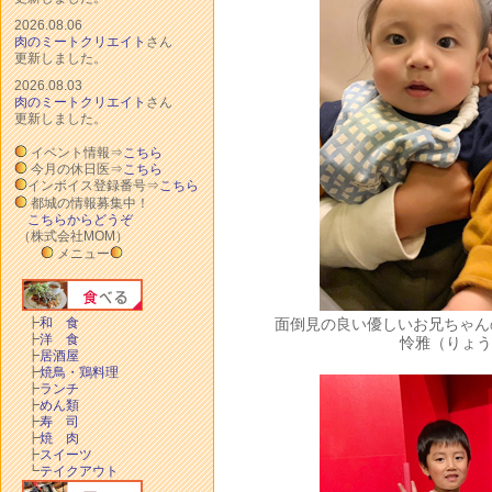
2026.08.06
肉のミートクリエイト
さん
更新しました。
2026.08.03
肉のミートクリエイト
さん
更新しました。
イベント情報⇒
こちら
今月の休日医⇒
こちら
インボイス登録番号⇒
こちら
都城の情報募集中！
こちらからどうぞ
（株式会社MOM）
メニュー
┣
和 食
面倒見の良い優しいお兄ちゃん
┣
洋 食
怜雅（りょう
┣
居酒屋
┣
焼鳥・鶏料理
┣
ランチ
┣
めん類
┣
寿 司
┣
焼 肉
┣
スイーツ
┗
テイクアウト