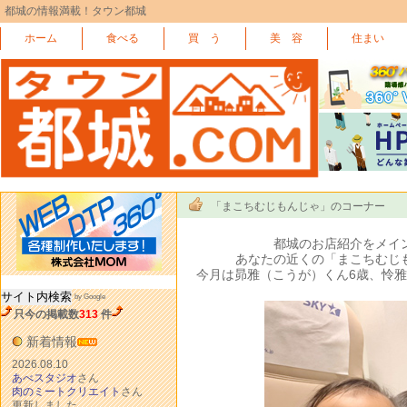
都城の情報満載！タウン都城
ホーム
食べる
買 う
美 容
住まい
「まこちむじもんじゃ」のコーナー
都城のお店紹介をメイ
あなたの近くの「まこちむじ
今月は昴雅（こうが）くん6歳、怜雅
by Google
只今の掲載数
313
件
新着情報
2026.08.10
あべスタジオ
さん
肉のミートクリエイト
さん
更新しました。