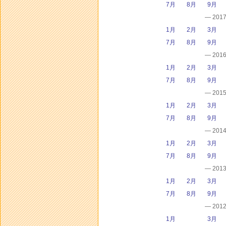
7月
8月
9月
― 201
1月
2月
3月
7月
8月
9月
― 201
1月
2月
3月
7月
8月
9月
― 201
1月
2月
3月
7月
8月
9月
― 201
1月
2月
3月
7月
8月
9月
― 201
1月
2月
3月
7月
8月
9月
― 201
1月
3月