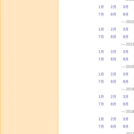
1月
2月
3月
7月
8月
9月
― 202
1月
2月
3月
7月
8月
9月
― 202
1月
2月
3月
7月
8月
9月
― 202
1月
2月
3月
7月
8月
9月
― 201
1月
2月
3月
7月
8月
9月
― 201
1月
2月
3月
7月
8月
9月