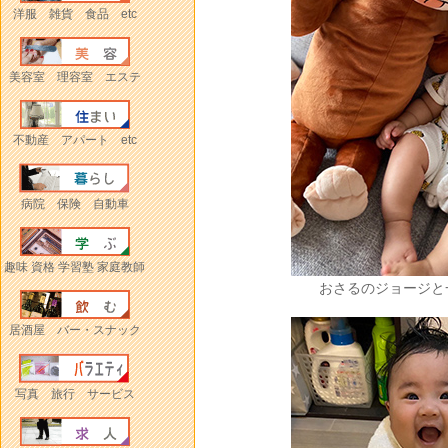
洋服 雑貨 食品 etc
美容室 理容室 エステ
不動産 アパート etc
病院 保険 自動車
趣味 資格 学習塾 家庭教師
おさるのジョージと
居酒屋 バー・スナック
写真 旅行 サービス