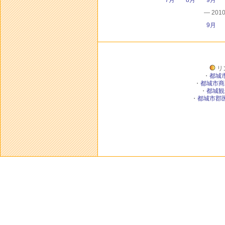
7月
8月
9月
― 201
9月
リ
・
都城
・
都城市商
・
都城観
・
都城市郡