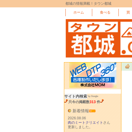
都城の情報満載！タウン都城
ホーム
食べる
買
by Google
只今の掲載数
313
件
新着情報
2026.08.06
肉のミートクリエイト
さん
更新しました。