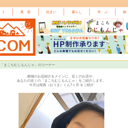
 う
美 容
住まい
暮らし
学 ぶ
飲
「まこちむじもんじゃ」のコーナー
都城のお店紹介をメインに、近くのお店や、
あなたの近くの「まこちむじもんじゃ」をご紹介します。
今月は桜真（おうま）くん7ヶ月 をご紹介