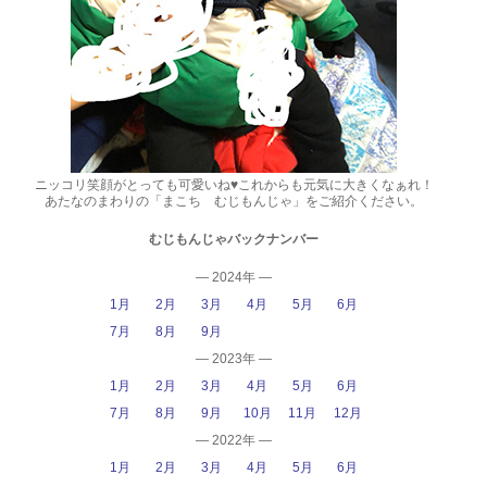
ニッコリ笑顔がとっても可愛いね♥これからも元気に大きくなぁれ！
あたなのまわりの「まこち むじもんじゃ」をご紹介ください。
むじもんじゃバックナンバー
― 2024年 ―
1月
2月
3月
4月
5月
6月
7月
8月
9月
― 2023年 ―
1月
2月
3月
4月
5月
6月
7月
8月
9月
10月
11月
12月
― 2022年 ―
1月
2月
3月
4月
5月
6月