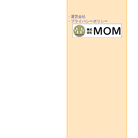
・
運営会社
・
プライバシーポリシー