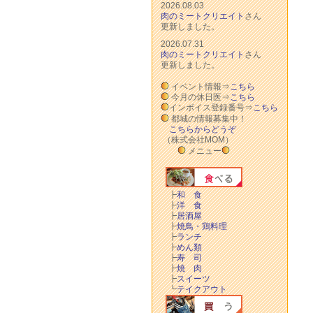
2026.08.03
肉のミートクリエイト
さん
更新しました。
2026.07.31
肉のミートクリエイト
さん
更新しました。
イベント情報⇒
こちら
今月の休日医⇒
こちら
インボイス登録番号⇒
こちら
都城の情報募集中！
こちらからどうぞ
（株式会社MOM）
メニュー
┣
和 食
┣
洋 食
┣
居酒屋
┣
焼鳥・鶏料理
┣
ランチ
┣
めん類
┣
寿 司
┣
焼 肉
┣
スイーツ
┗
テイクアウト