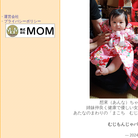
・
運営会社
・
プライバシーポリシー
想來（あんな）ちゃ
姉妹仲良く健康で優しい女
あたなのまわりの「まこち むじ
むじもんじゃバ
― 202