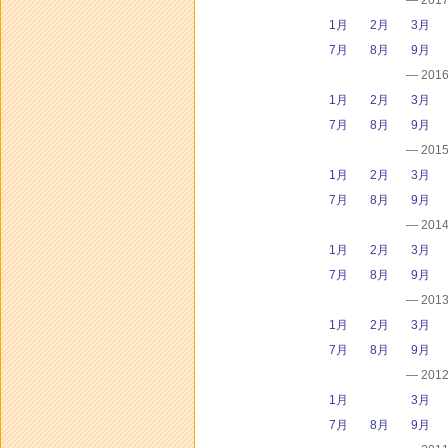
― 201
1月
2月
3月
7月
8月
9月
― 201
1月
2月
3月
7月
8月
9月
― 201
1月
2月
3月
7月
8月
9月
― 201
1月
2月
3月
7月
8月
9月
― 201
1月
2月
3月
7月
8月
9月
― 201
1月
3月
7月
8月
9月